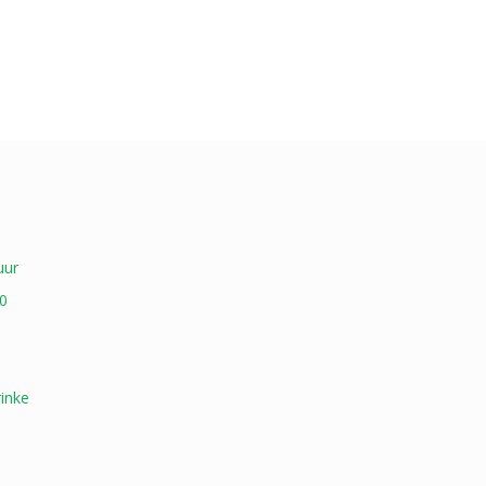
uur
0
inke