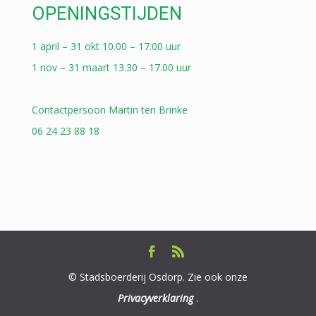
OPENINGSTIJDEN
1 april – 31 okt 10.00 – 17.00 uur
1 nov – 31 maart 13.30 – 17.00 uur
————————
Contactpersoon Martin ten Brinke
06 24 23 88 18
© Stadsboerderij Osdorp. Zie ook onze
Privacyverklaring
.