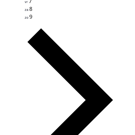
7
vr
8
za
9
zo
volgende
week