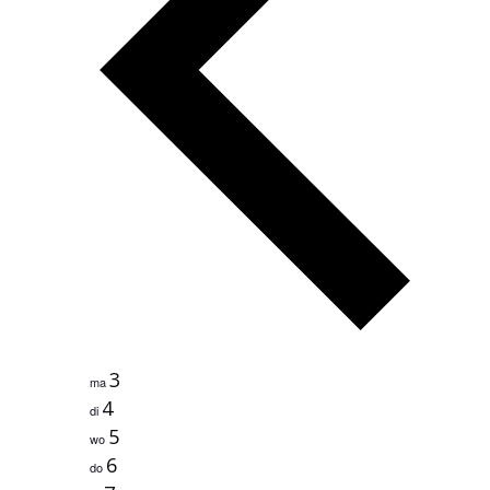
3
ma
4
di
5
wo
6
do