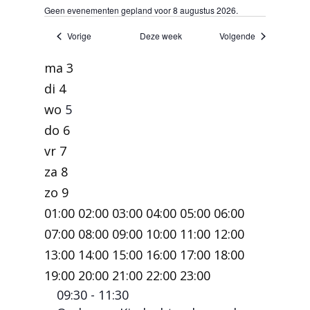
Geen evenementen gepland voor 8 augustus 2026.
Vorige
Deze week
Volgende
ma
3
Week
di
4
wo
5
van
do
6
vr
7
Evenementen
za
8
zo
9
00:00
01:00
02:00
03:00
04:00
05:00
06:00
07:00
08:00
09:00
10:00
11:00
12:00
13:00
14:00
15:00
16:00
17:00
18:00
00:00
19:00
20:00
21:00
22:00
23:00
August
09:30
-
11:30
No
No
maandag,
dinsdag,
woensdag,