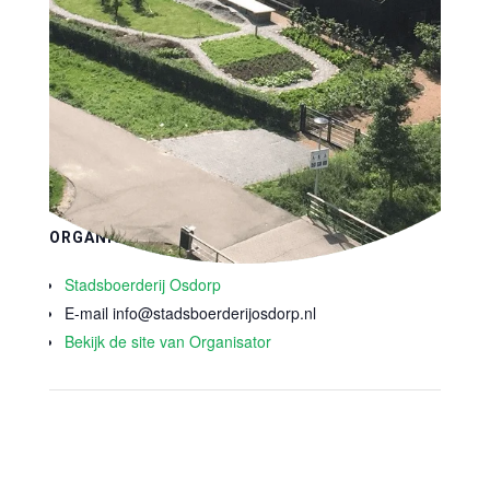
Datum:
26 mei 2027
Tijd:
17:00 - 19:00
Kosten:
€5
Evenement Categorie:
Koken & Eten
Site:
https://stadsboerderijosdorp.nl/buurtkeuken-
osdorp/
ORGANISATOR
Stadsboerderij Osdorp
E-mail
info@stadsboerderijosdorp.nl
Bekijk de site van Organisator