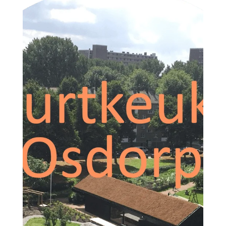
Evenementen
Buurtkeuken
12 augustus- 17:00
-
19:00
Zomerspektakel
15 augustus- 13:00
-
19:00
Buurtkeuken
19 augustus- 17:00
-
19:00
GEGEVENS